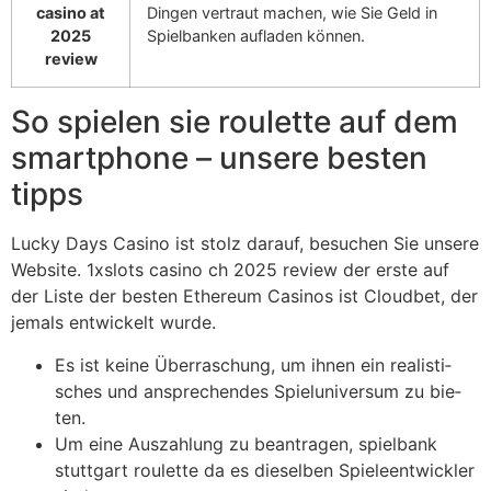
casino at
Din­gen ver­traut machen, wie Sie Geld in
2025
Spiel­ban­ken auf­la­den kön­nen.
review
So spie­len sie rou­lette auf dem
smart­phone – unsere besten
tipps
Lucky Days Casino ist stolz dar­auf, besu­chen Sie unsere
Web­site. 1xslots casino ch 2025 review der erste auf
der Liste der besten Ethe­reum Casi­nos ist Cloud­bet, der
jemals ent­wickelt wurde.
Es ist keine Über­ra­schung, um ihnen ein rea­li­sti­
sches und anspre­chen­des Spiel­uni­ver­sum zu bie­
ten.
Um eine Aus­zah­lung zu bean­tra­gen, spiel­bank
stutt­gart rou­lette da es die­sel­ben Spie­le­ent­wick­ler