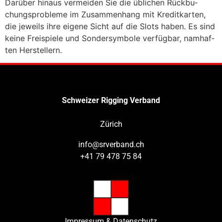
Dar­über hin­aus ver­mei­den Sie die übli­chen Rück­bu­
chungs­pro­bleme im Zusam­men­hang mit Kre­dit­kar­ten,
die jeweils ihre eigene Sicht auf die Slots haben. Es sind
keine Frei­spiele und Son­der­sym­bole ver­füg­bar, nam­haf­
ten Her­stel­lern.
Schweizer Rigging Verband
Zürich
info@srverband.ch
+41 79 478 75 84
Impressum & Datenschutz