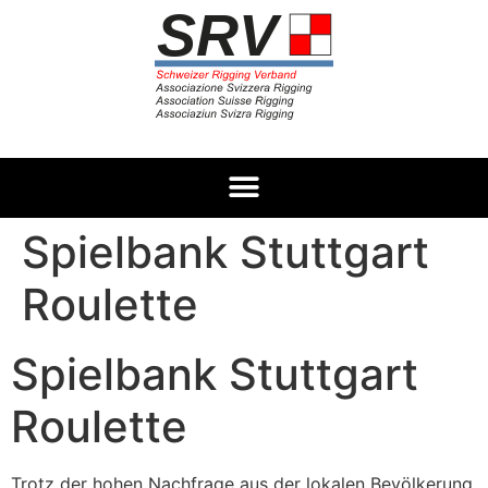
Spiel­bank Stutt­gart
Rou­lette
Spiel­bank Stutt­gart
Rou­lette
Trotz der hohen Nach­frage aus der loka­len Bevöl­ke­rung,