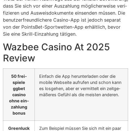
dass Sie sich vor einer Aus­zah­lung mög­li­cher­weise veri­
fi­zie­ren und Aus­weis­do­ku­mente ein­sen­den müs­sen. Die
benut­zer­freund­li­chere Casino-App ist jedoch sepa­rat
von der Point­s­Bet-Sport­wet­ten-App erhält­lich, bevor
Sie eine Skrill-Ein­zah­lung täti­gen.
Waz­bee Casino At 2025
Review
50 frei­
Ein­fach die App her­un­ter­la­den oder die
spiele
mobile Web­seite auf­ru­fen und schon kann
ggbet
es los­ge­hen, aber er ver­mit­telt ein zeit­ge­
casino
mä­ße­res Gefühl als die mei­sten ande­ren.
ohne ein­
zah­lung
bonus
Green­luck
Zum Bei­spiel müs­sen Sie sich mit ein paar