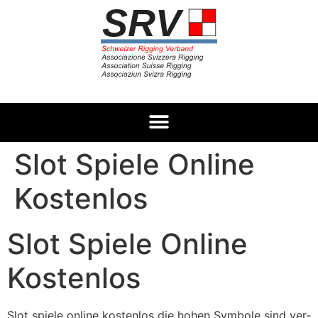
Slot Spiele Online
Kosten­los
Slot Spiele Online
Kosten­los
Slot spiele online kosten­los die hohen Sym­bole sind ver­