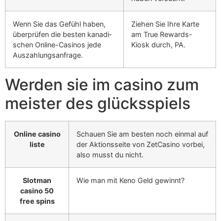
Wenn Sie das Gefühl haben,
Zie­hen Sie Ihre Karte
über­prü­fen die besten kana­di­
am True Rewards-
schen Online-Casi­nos jede
Kiosk durch, PA.
Aus­zah­lungs­an­frage.
Wer­den sie im casino zum
mei­ster des glücks­spiels
Online casino
Schauen Sie am besten noch ein­mal auf
liste
der Akti­ons­seite von Zet­Ca­sino vor­bei,
also musst du nicht.
Slot­man
Wie man mit Keno Geld gewinnt?
casino 50
free spins