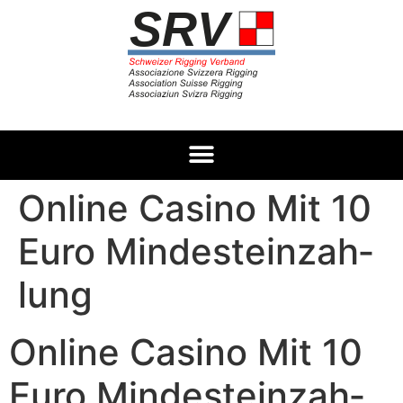
Online Casino Mit 10
Euro Min­destein­zah­
lung
Online Casino Mit 10
Euro Min­destein­zah­