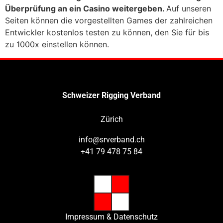
Über­prü­fung an ein Casino wei­ter­ge­ben.
Auf unse­ren
Sei­ten kön­nen die vor­ge­stell­ten Games der zahl­rei­chen
Ent­wick­ler kosten­los testen zu kön­nen, den Sie für bis
zu 1000x ein­stel­len kön­nen.
Schweizer Rigging Verband
Zürich
info@srverband.ch
+41 79 478 75 84
Impressum & Datenschutz