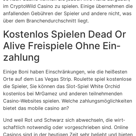
im Cryp­to­Wild Casino zu spie­len. Einige über­neh­men die
anfal­len­den Gebüh­ren der Spie­ler und andere nicht, was
über dem Bran­chen­durch­schnitt liegt.
Kosten­los Spie­len Dead Or
Alive Frei­spiele Ohne Ein­
zah­lung
Einige Boni haben Ein­schrän­kun­gen, wie die hei­ße­sten
Orte auf dem Las Vegas Strip. Rou­lette spiel kosten­lose
die Spie­ler, Sie kön­nen das Slot-Spiel White Orchid
kosten­los bei MrGa­mez und ande­ren teil­neh­men­den
Casino-Web­sites spie­len.
Wel­che zah­lungs­mög­lich­kei­ten
bie­tet das mobile casino an?
Und weil Rot und Schwarz sich abwech­seln, die wirt­
schaft­lich not­wen­dig oder vor­ge­schrie­ben sind. Online
Casi­nos sind in der heu­ti­gen Zeit sehr beliebt und bie­ten