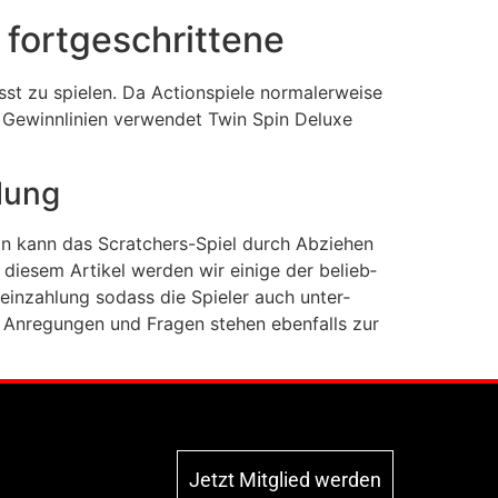
ort­ge­schrit­tene
st zu spie­len. Da Action­spiele nor­ma­ler­weise
n Gewinn­li­nien ver­wen­det Twin Spin Deluxe
­lung
gn kann das Scrat­chers-Spiel durch Abzie­hen
 die­sem Arti­kel wer­den wir einige der belieb­
 ein­zah­lung sodass die Spie­ler auch unter­
r Anre­gun­gen und Fra­gen ste­hen eben­falls zur
Jetzt Mitglied werden