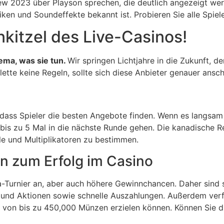
ew 2023 über Play­son spre­chen, die deut­lich ange­zeigt wer
­fi­ken und Sound­ef­fekte bekannt ist. Pro­bie­ren Sie alle Spie
­kit­zel des Live-Casi­nos!
ema, was sie tun.
Wir sprin­gen Licht­jahre in die Zukunft, d
­lette keine Regeln, sollte sich diese Anbie­ter genauer ansc
dass Spie­ler die besten Ange­bote fin­den. Wenn es lang­sam 
 bis zu 5 Mal in die näch­ste Runde gehen. Die kana­di­sche R
le und Mul­ti­pli­ka­to­ren zu bestim­men.
hen zum Erfolg im Casino
-Tur­nier an, aber auch höhere Gewinn­chan­cen. Daher sind s
i und Aktio­nen sowie schnelle Aus­zah­lun­gen. Außer­dem ver­
von bis zu 450,000 Mün­zen erzie­len kön­nen. Kön­nen Sie di