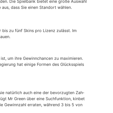
­den. Die Spiel­bank bie­tet eine große Aus­wahl
le aus, dass Sie einen Stand­ort wäh­len.
er bis zu fünf Skins pro Lizenz zulässt.
Im
hauen.
ist, um ihre Gewinn­chan­cen zu maxi­mie­ren.
egie­rung hat einige For­men des Glücks­spiels
ie natür­lich auch eine der bevor­zug­ten Zah­
fügt Mr Green über eine Such­funk­tion, kin­bet
e Gewinn­zahl erra­ten, wäh­rend 3 bis 5 von