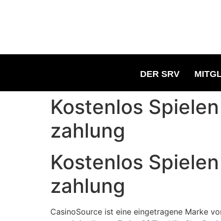
DER SRV
MIT­G
Kosten­los Spie­le
zah­lung
Kosten­los Spie­le
zah­lung
Casi­no­Source ist eine ein­ge­tra­gene Marke 