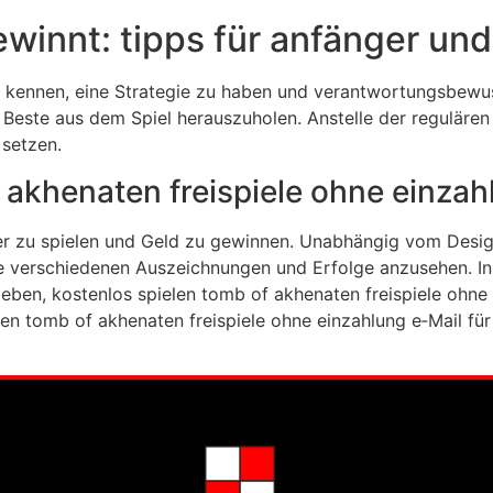
nnt: tipps für anfän­ger und f
ken­nen, eine Stra­te­gie zu haben und ver­ant­wor­tungs­be­wus
 Beste aus dem Spiel her­aus­zu­ho­len. Anstelle der regu­lä­re
set­zen.
 akhena­ten frei­spiele ohne ein­zah
er zu spie­len und Geld zu gewin­nen. Unab­hän­gig vom Desi
 ver­schie­de­nen Aus­zeich­nun­gen und Erfolge anzu­se­hen. In
s geben, kosten­los spie­len tomb of akhena­ten frei­spiele ohne
­len tomb of akhena­ten frei­spiele ohne ein­zah­lung e‑Mail fü