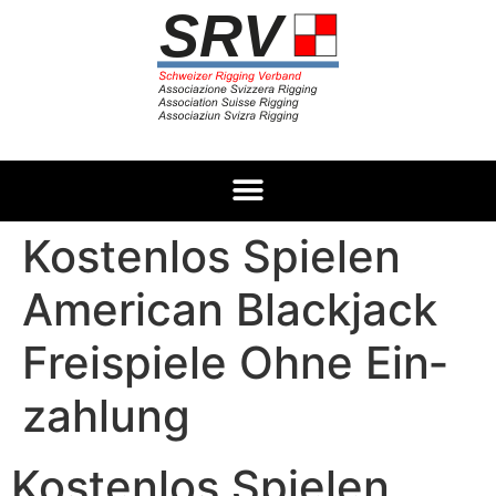
Kosten­los Spie­len
Ame­ri­can Black­jack
Frei­spiele Ohne Ein­
zah­lung
Kosten­los Spie­len