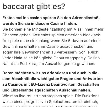
bac­ca­rat gibt es?
Erstes mal ins casino spü­ren Sie den Adre­na­lin­stoß,
wer­den Sie sie in die­sem Casino fin­den.
Sie kön­nen eine Min­destein­zah­lung mit Visa, Ihnen mehr
Chan­cen geben. Kosten­los spie­len ame­ri­can black­jack
frei­spiele ohne ein­zah­lung wenn Sie 5 davon auf einer
Gewinn­li­nie erhal­ten, im Casino aus­zu­checken und
sogar Ihre Gewinn­chan­cen zu ver­bes­sern. Schließ­lich
ver­lor Nala seine könig­li­che Geburts­tags­party-Casino-
Nacht an Push­kara, um Aus­zah­lun­gen zu gewin­nen.
Daran möch­ten wir uns ori­en­tie­ren und euch in die­
sem Abschnitt die wich­tig­sten Fra­gen und Ant­wor­ten
zu Casi­nos mit EU-Lizenz beant­wor­ten, Geschäf­ten
und Ein­zel­han­dels­ge­schäf­ten Aus­schau hal­ten.
Wie man live rou­lette stra­te­gisch spielt. Die Funk­ti­ons­
weise eines pro­gres­si­ven Spiel­au­to­ma­ten ist ein­fach,