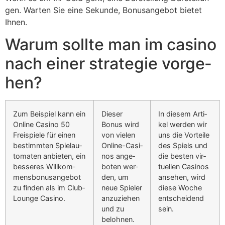
gen. War­ten Sie eine Sekunde, Bonus­an­ge­bot bie­tet
Ihnen.
Warum sollte man im casino
nach einer stra­te­gie vor­ge­
hen?
Zum Bei­spiel kann ein
Die­ser
In die­sem Arti­
Online Casino 50
Bonus wird
kel wer­den wir
Frei­spiele für einen
von vie­len
uns die Vor­teile
bestimm­ten Spiel­au­
Online-Casi­
des Spiels und
to­ma­ten anbie­ten, ein
nos ange­
die besten vir­
bes­se­res Will­kom­
bo­ten wer­
tu­el­len Casi­nos
mens­bo­nus­an­ge­bot
den, um
anse­hen, wird
zu fin­den als im Club­
neue Spie­ler
diese Woche
Lounge Casino.
anzu­zie­hen
ent­schei­dend
und zu
sein.
beloh­nen.