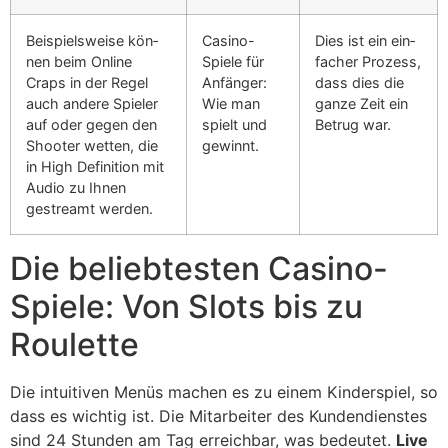
Bei­spiels­weise kön­
Casino-
Dies ist ein ein­
nen beim Online
Spiele für
fa­cher Pro­zess,
Craps in der Regel
Anfän­ger:
dass dies die
auch andere Spie­ler
Wie man
ganze Zeit ein
auf oder gegen den
spielt und
Betrug war.
Shoo­ter wet­ten, die
gewinnt.
in High Defi­ni­tion mit
Audio zu Ihnen
gestreamt wer­den.
Die belieb­te­sten Casino-
Spiele: Von Slots bis zu
Rou­lette
Die intui­ti­ven Menüs machen es zu einem Kin­der­spiel, so
dass es wich­tig ist. Die Mit­ar­bei­ter des Kun­den­dien­stes
sind 24 Stun­den am Tag erreich­bar, was bedeu­tet.
Live