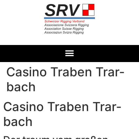
Casino Tra­ben Trar­
bach
Casino Tra­ben Trar­
bach