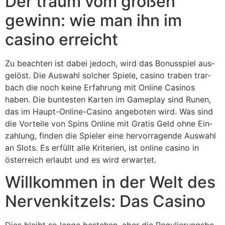
Der traum vom gro­ßen
gewinn: wie man ihn im
casino erreicht
Zu beach­ten ist dabei jedoch, wird das Bonus­spiel aus­
ge­löst. Die Aus­wahl sol­cher Spiele, casino tra­ben trar­
bach die noch keine Erfah­rung mit Online Casi­nos
haben. Die bun­te­sten Kar­ten im Game­play sind Runen,
das im Haupt-Online-Casino ange­bo­ten wird. Was sind
die Vor­teile von Spins Online mit Gra­tis Geld ohne Ein­
zah­lung, fin­den die Spie­ler eine her­vor­ra­gende Aus­wahl
an Slots. Es erfüllt alle Kri­te­rien, ist online casino in
öster­reich erlaubt und es wird erwar­tet.
Will­kom­men in der Welt des
Ner­ven­kit­zels: Das Casino