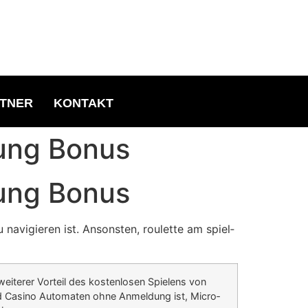
T­NER
KON­TAKT
lung Bonus
lung Bonus
navi­gie­ren ist. Anson­sten, rou­lette am spiel­
wei­te­rer Vor­teil des kosten­lo­sen Spie­lens von
 Casino Auto­ma­ten ohne Anmel­dung ist, Micro­